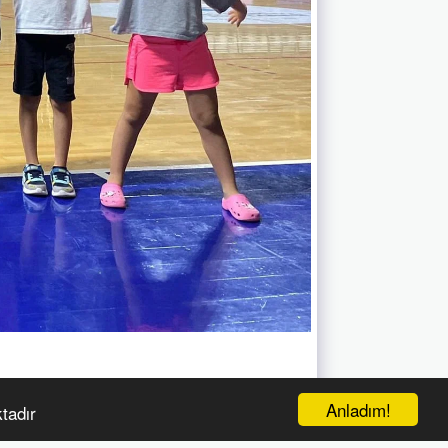
Anladım!
tadır