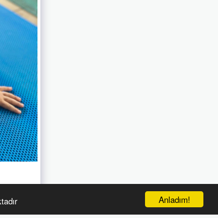
Anladım!
tadır