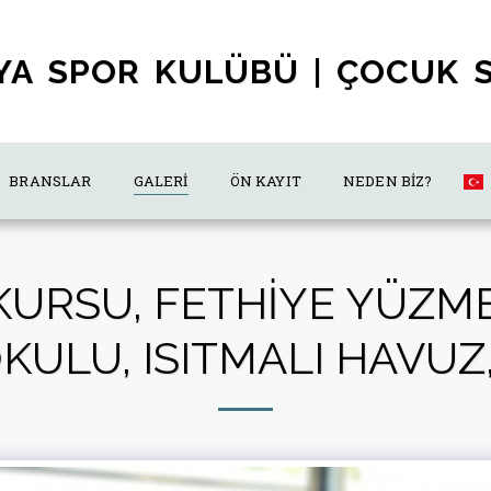
YA SPOR KULÜBÜ | ÇOCUK 
BRANSLAR
GALERI
ÖN KAYIT
NEDEN BIZ?
KURSU, FETHIYE YÜZME
ULU, ISITMALI HAVUZ