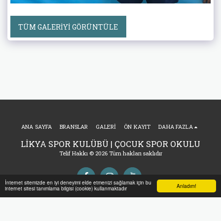
TÜM GALERIYI GÖRÜNTÜLE
ANA SAYFA
BRANSLAR
GALERI
ÖN KAYIT
DAHA FAZLA
LİKYA SPOR KULÜBÜ | ÇOCUK SPOR OKULU
Telif Hakkı © 2026 Tüm hakları saklıdır
İnternet sitemizde en iyi deneyimi elde etmenizi sağlamak için bu
Anladım!
internet sitesi tanımlama bilgisi (cookie) kullanmaktadır